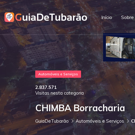
Início
Sobre
Automóveis e Serviços
2.837.571
Visitas nesta categoria
CHIMBA Borracharia
GuiaDeTubarão
Automóveis e Serviços
C