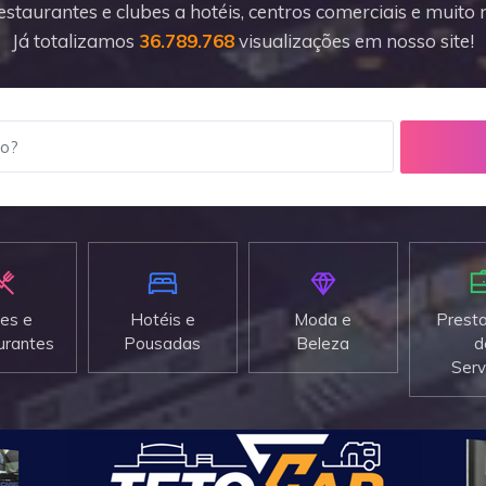
estaurantes e clubes a hotéis, centros comerciais e muito 
Já totalizamos
36.789.768
visualizações em nosso site!
es e
Hotéis e
Moda e
Prest
urantes
Pousadas
Beleza
d
Serv