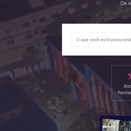
De r
Bar
Resta