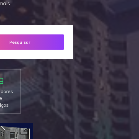
mais.
Pesquisar
adores
e
iços