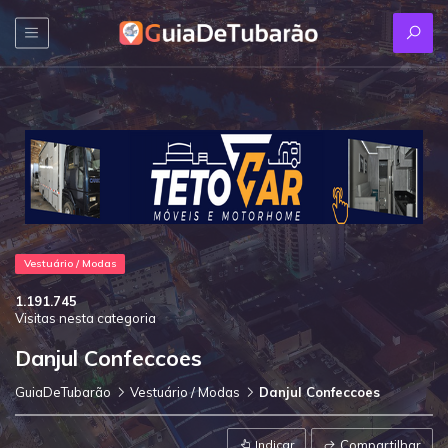
Vestuário / Modas
1.191.745
Visitas nesta categoria
Danjul Confeccoes
GuiaDeTubarão
Vestuário / Modas
Danjul Confeccoes
Indicar
Compartilhar