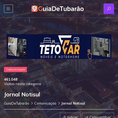
Comunicaçao
461.048
Visitas nesta categoria
Jornal Notisul
GuiaDeTubarão
Comunicaçao
Jornal Notisul
Indicar
Compartilhar