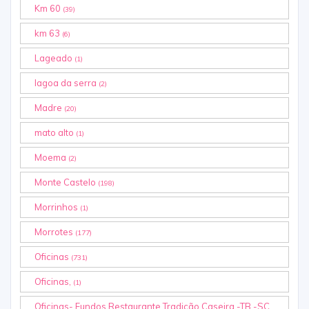
Km 60
(39)
km 63
(6)
Lageado
(1)
lagoa da serra
(2)
Madre
(20)
mato alto
(1)
Moema
(2)
Monte Castelo
(198)
Morrinhos
(1)
Morrotes
(177)
Oficinas
(731)
Oficinas,
(1)
Oficinas- Fundos Restaurante Tradição Caseira -TB -SC