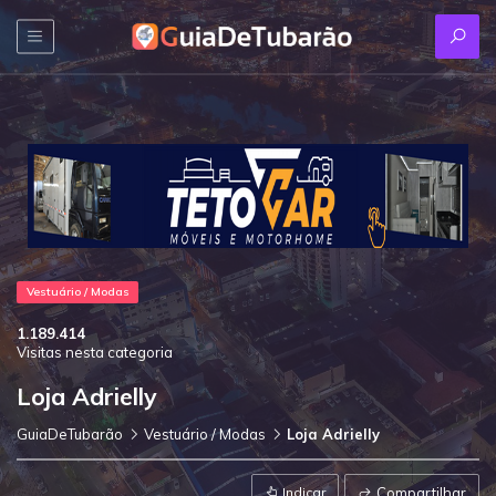
Vestuário / Modas
1.189.414
Visitas nesta categoria
Loja Adrielly
GuiaDeTubarão
Vestuário / Modas
Loja Adrielly
Indicar
Compartilhar