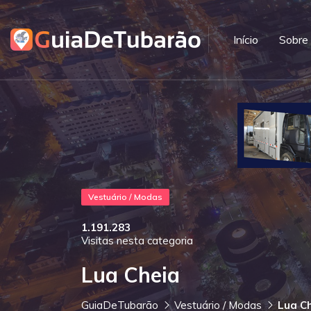
Início
Sobre
Vestuário / Modas
1.191.283
Visitas nesta categoria
Lua Cheia
GuiaDeTubarão
Vestuário / Modas
Lua C