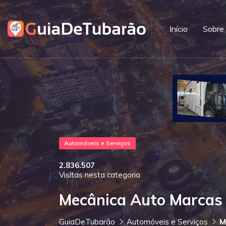
Início
Sobre
Automóveis e Serviços
2.836.507
Visitas nesta categoria
Mecânica Auto Marcas
GuiaDeTubarão
Automóveis e Serviços
M