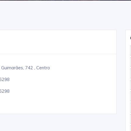
o Guimarães, 742 , Centro
-6298
-6298