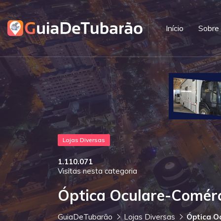
Início
Sobre
Lojas Diversas
1.110.071
Visitas nesta categoria
Óptica Oculare-Comérc
GuiaDeTubarão
Lojas Diversas
Óptica O