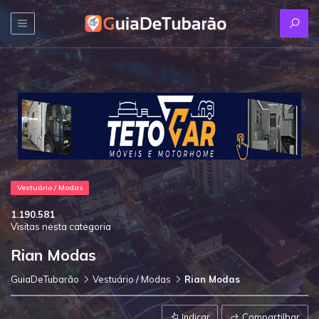
Vestuário / Modas
1.190.581
Visitas nesta categoria
Rian Modas
GuiaDeTubarão
Vestuário / Modas
Rian Modas
Indicar
Compartilhar