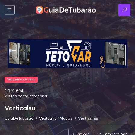
Vestuário / Modas
1.191.604
Visitas nesta categoria
Verticalsul
GuiaDeTubarão
Vestuário / Modas
Verticalsul
Indicar
Compartilhar