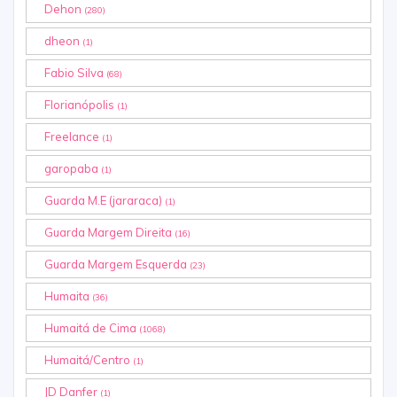
Dehon
(280)
dheon
(1)
Fabio Silva
(68)
Florianópolis
(1)
Freelance
(1)
garopaba
(1)
Guarda M.E (jararaca)
(1)
Guarda Margem Direita
(16)
Guarda Margem Esquerda
(23)
Humaita
(36)
Humaitá de Cima
(1068)
Humaitá/Centro
(1)
JD Danfer
(1)