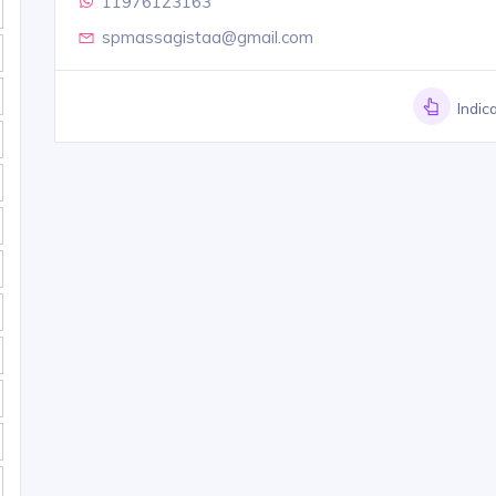
11976123163
spmassagistaa@gmail.com
Indic