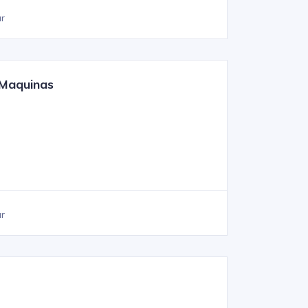
ar
s-Maquinas
ar