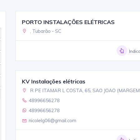
PORTO INSTALAÇÕES ELÉTRICAS
, Tubarão - SC
Indic
KV Instalações elétricas
R PE ITAMAR L COSTA, 65, SAO JOAO (MARGE
48996656278
48996656278
nicolelg06@gmail.com