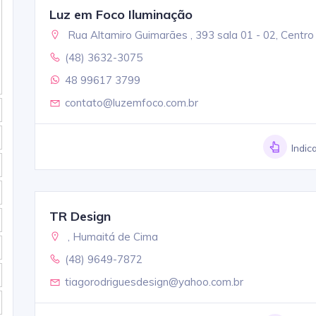
Luz em Foco Iluminação
Rua Altamiro Guimarães , 393 sala 01 - 02, Centro
(48) 3632-3075
48 99617 3799
contato@luzemfoco.com.br
Indic
TR Design
, Humaitá de Cima
(48) 9649-7872
tiagorodriguesdesign@yahoo.com.br