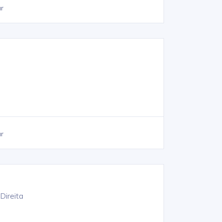
ar
ar
Direita