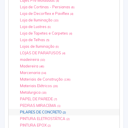
Lajes Pré Moldadas
(4)
Loja de Cortinas - Persianas
(6)
Loja de Decorflex e Paviflex
(4)
Loja de Iluminação
(10)
Loja de Lustres
(9)
Loja de Tapetes e Carpetes
(4)
Loja de Telhas
(5)
Lojas de Iluminação
(9)
LOJAS DE PARAFUSOS
(4)
madeireira
(10)
Madereira
(46)
Marcenaria
(34)
Materiais de Construção
(136)
Materiais Elétricos
(28)
Metalurgica
(18)
PAPEL DE PAREDE
(7)
PEDRAS MIRACEMA
(1)
PILARES DE CONCRETO
(2)
PINTURA ELETROSTÁTICA
(2)
PINTURA EPOX
(2)