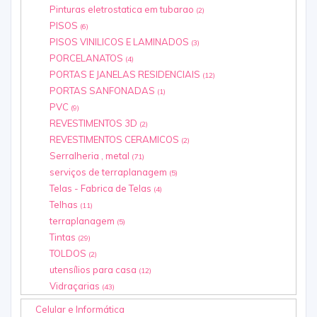
Pinturas eletrostatica em tubarao
(2)
PISOS
(6)
PISOS VINILICOS E LAMINADOS
(3)
PORCELANATOS
(4)
PORTAS E JANELAS RESIDENCIAIS
(12)
PORTAS SANFONADAS
(1)
PVC
(9)
REVESTIMENTOS 3D
(2)
REVESTIMENTOS CERAMICOS
(2)
Serralheria , metal
(71)
serviços de terraplanagem
(5)
Telas - Fabrica de Telas
(4)
Telhas
(11)
terraplanagem
(5)
Tintas
(29)
TOLDOS
(2)
utensílios para casa
(12)
Vidraçarias
(43)
Celular e Informática