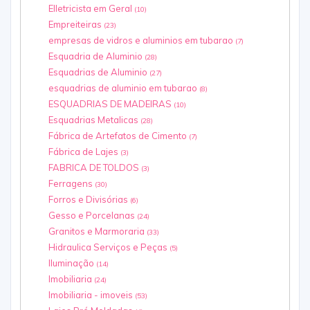
Elletricista em Geral
(10)
Empreiteiras
(23)
empresas de vidros e aluminios em tubarao
(7)
Esquadria de Aluminio
(28)
Esquadrias de Aluminio
(27)
esquadrias de aluminio em tubarao
(8)
ESQUADRIAS DE MADEIRAS
(10)
Esquadrias Metalicas
(28)
Fábrica de Artefatos de Cimento
(7)
Fábrica de Lajes
(3)
FABRICA DE TOLDOS
(3)
Ferragens
(30)
Forros e Divisórias
(6)
Gesso e Porcelanas
(24)
Granitos e Marmoraria
(33)
Hidraulica Serviços e Peças
(5)
Iluminação
(14)
Imobiliaria
(24)
Imobiliaria - imoveis
(53)