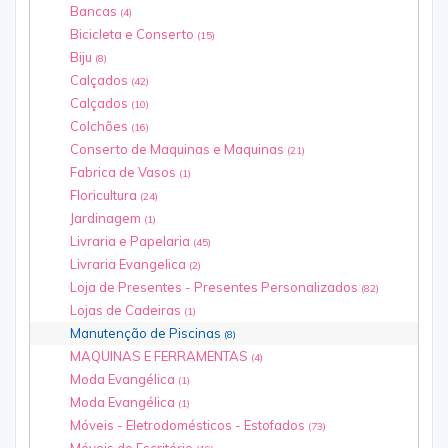
Bancas
(4)
Bicicleta e Conserto
(15)
Biju
(8)
Calçados
(42)
Calçados
(10)
Colchões
(16)
Conserto de Maquinas e Maquinas
(21)
Fabrica de Vasos
(1)
Floricultura
(24)
Jardinagem
(1)
Livraria e Papelaria
(45)
Livraria Evangelica
(2)
Loja de Presentes - Presentes Personalizados
(82)
Lojas de Cadeiras
(1)
Manutenção de Piscinas
(8)
MAQUINAS E FERRAMENTAS
(4)
Moda Evangélica
(1)
Moda Evangélica
(1)
Móveis - Eletrodomésticos - Estofados
(73)
Móveis de Escritório