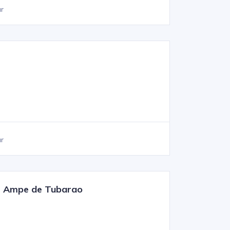
ar
ar
 - Ampe de Tubarao