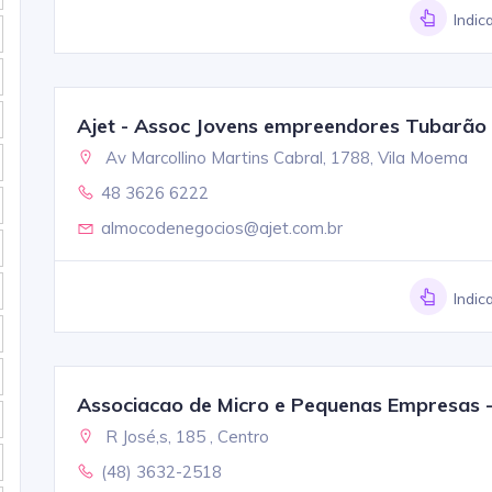
Indic
Ajet - Assoc Jovens empreendores Tubarão
Av Marcollino Martins Cabral, 1788, Vila Moema
48 3626 6222
almocodenegocios@ajet.com.br
Indic
Associacao de Micro e Pequenas Empresas
R José,s, 185 , Centro
(48) 3632-2518