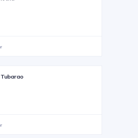
ar
e Tubarao
ar