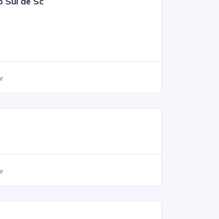
 Sul de Sc
ar
ar