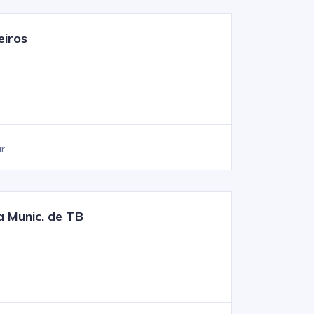
eiros
ar
a Munic. de TB