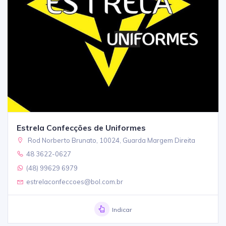
Estrela Confecções de Uniformes
Rod Norberto Brunato, 10024, Guarda Margem Direita
48 3622-0627
(48) 99629 6979
estrelaconfeccoes@bol.com.br
Indicar