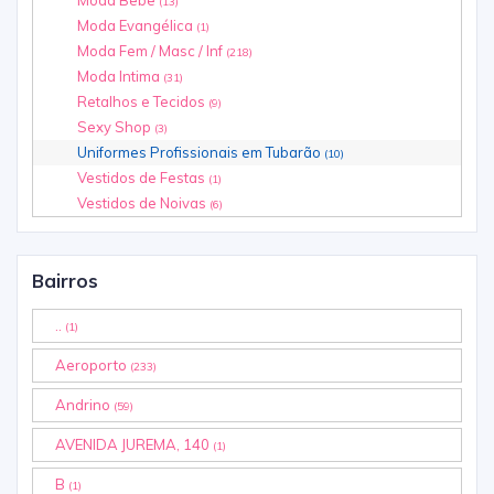
Moda Bebê
(13)
Moda Evangélica
(1)
Moda Fem / Masc / Inf
(218)
Moda Intima
(31)
Retalhos e Tecidos
(9)
Sexy Shop
(3)
Uniformes Profissionais em Tubarão
(10)
Vestidos de Festas
(1)
Vestidos de Noivas
(6)
Bairros
..
(1)
Aeroporto
(233)
Andrino
(59)
AVENIDA JUREMA, 140
(1)
B
(1)