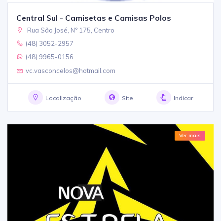
Central Sul - Camisetas e Camisas Polos
Rua São José, N° 175, Centro
(48) 3052-2957
(48) 9965-0156
vc.vasconcelos@hotmail.com
Localização
Site
Indicar
Ver mais