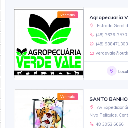
Ver mais
Agropecuaria V
Estrada Geral d
(48) 3626-3570
(48) 988471303
verdevale@outl
Loca
Ver mais
SANTO BANHO E
Av Expedicionár
Niva Películas, Cen
48 3053 6666