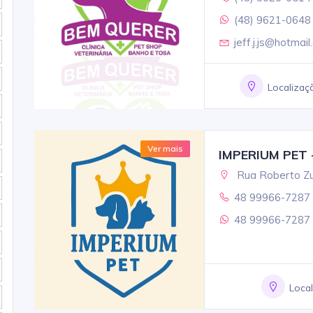
(48) 9621-0648
jeff.j.js@hotmai
Localizaç
Ver mais
IMPERIUM PET 
Rua Roberto Zu
48 99966-7287
48 99966-7287
Loca