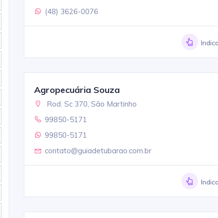
(48) 3626-0076
Indic
Agropecuária Souza
Rod. Sc 370, São Martinho
99850-5171
99850-5171
contato@guiadetubarao.com.br
Indic