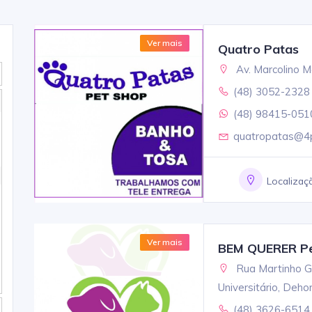
Ver mais
Quatro Patas
Av. Marcolino M
(48) 3052-2328
(48) 98415-051
quatropatas@4p
Localizaç
Ver mais
BEM QUERER Pet
Rua Martinho G
Universitário, Deho
(48) 3626-6514