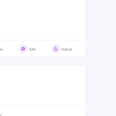
ão
Site
Indicar
ar