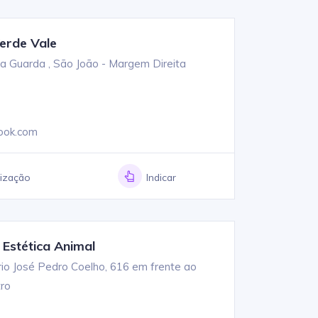
erde Vale
a Guarda , São João - Margem Direita
ook.com
lização
Indicar
stética Animal
io José Pedro Coelho, 616 em frente ao
tro