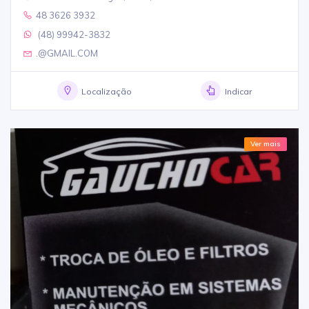
48 3626 3932
(48) 99942-3832
.@GMAIL.COM
Localização
Indicar
Ver mais