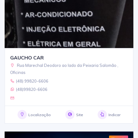
GAUCHO CAR
Rua Marechal Deodoro ao lado da Peixaria Salomão ,
Oficinas
(48) 99820-6606
(48)99820-6606
Localização
Site
Indicar