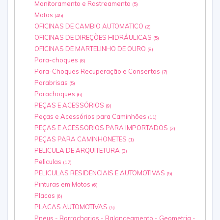
Monitoramento e Rastreamento
(5)
Motos
(45)
OFICINAS DE CAMBIO AUTOMATICO
(2)
OFICINAS DE DIREÇÕES HIDRÁULICAS
(5)
OFICINAS DE MARTELINHO DE OURO
(8)
Para-choques
(8)
Para-Choques Recuperação e Consertos
(7)
Parabrisas
(5)
Parachoques
(6)
PEÇAS E ACESSÓRIOS
(9)
Peças e Acessórios para Caminhões
(11)
PEÇAS E ACESSORIOS PARA IMPORTADOS
(2)
PEÇAS PARA CAMINHONETES
(1)
PELICULA DE ARQUITETURA
(3)
Peliculas
(17)
PELICULAS RESIDENCIAIS E AUTOMOTIVAS
(5)
Pinturas em Motos
(6)
Placas
(6)
PLACAS AUTOMOTIVAS
(5)
Pneus - Borracharias - Balanceamento - Geometria -