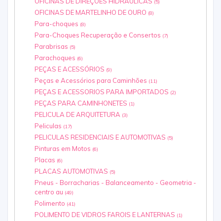
OFICINAS DE DIREÇÕES HIDRÁULICAS
(5)
OFICINAS DE MARTELINHO DE OURO
(8)
Para-choques
(8)
Para-Choques Recuperação e Consertos
(7)
Parabrisas
(5)
Parachoques
(6)
PEÇAS E ACESSÓRIOS
(9)
Peças e Acessórios para Caminhões
(11)
PEÇAS E ACESSORIOS PARA IMPORTADOS
(2)
PEÇAS PARA CAMINHONETES
(1)
PELICULA DE ARQUITETURA
(3)
Peliculas
(17)
PELICULAS RESIDENCIAIS E AUTOMOTIVAS
(5)
Pinturas em Motos
(6)
Placas
(6)
PLACAS AUTOMOTIVAS
(5)
Pneus - Borracharias - Balanceamento - Geometria -
centro au
(49)
Polimento
(41)
POLIMENTO DE VIDROS FAROIS E LANTERNAS
(1)