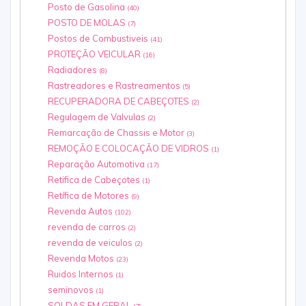
Posto de Gasolina
(40)
POSTO DE MOLAS
(7)
Postos de Combustiveis
(41)
PROTEÇÃO VEICULAR
(16)
Radiadores
(8)
Rastreadores e Rastreamentos
(5)
RECUPERADORA DE CABEÇOTES
(2)
Regulagem de Valvulas
(2)
Remarcação de Chassis e Motor
(3)
REMOÇÃO E COLOCAÇÃO DE VIDROS
(1)
Reparação Automotiva
(17)
Retifica de Cabeçotes
(1)
Retífica de Motores
(9)
Revenda Autos
(102)
revenda de carros
(2)
revenda de veiculos
(2)
Revenda Motos
(23)
Ruidos Internos
(1)
seminovos
(1)
SOLDAS EM GERAL