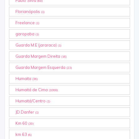
Fabio Silva
(68)
Florianópolis
(1)
Freelance
(1)
garopaba
(1)
Guarda M.E (jararaca)
(1)
Guarda Margem Direita
(16)
Guarda Margem Esquerda
(23)
Humaita
(36)
Humaitá de Cima
(1068)
Humaitá/Centro
(1)
JD Danfer
(1)
Km 60
(39)
km 63
(6)