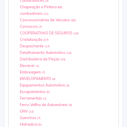
Carburadores
(3)
Chapeação e Pintura
(68)
combustiveis
(11)
Concessionárias‎ de Veiculos
(26)
Consorcio
(7)
COOPERATIVAS DE SEGUROS
(14)
Cristalização
(37)
Despachante
(17)
Detalhamento Automotivo
(14)
Distribuidora de Peças
(15)
Elevacar
(1)
Embreagem
(7)
ENVELOPAMENTO
(4)
Equipamentos Automotivo
(3)
Escapamentos
(9)
Ferramentas
(1)
Ferro Vellho de Automóveis
(5)
GNV
(13)
Guinchos
(7)
Hidraulica
(9)