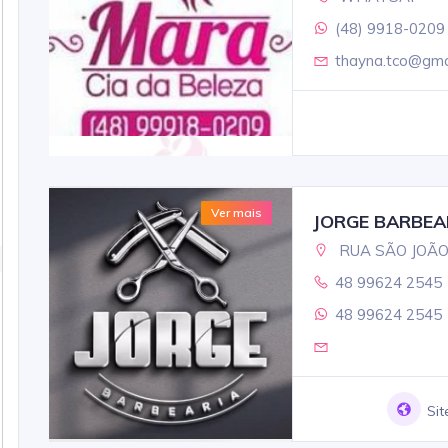
(48) 9918-0209
thayna.tco@gma
Ver mais
JORGE BARBEA
RUA SÃO JOÃO,
48 99624 2545
48 99624 2545
Sit