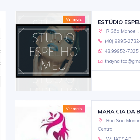
Ver mais
ESTÚDIO ESPE
R São Manoel . 
(48) 9995-2732
48.99952-7325
thayna.tco@gma
Ver mais
MARA CIA DA 
Rua São Manoel,
Centro
WHATSAP