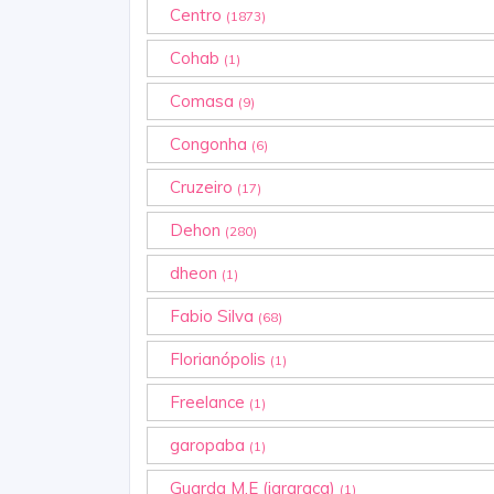
Centro
(1873)
Cohab
(1)
Comasa
(9)
Congonha
(6)
Cruzeiro
(17)
Dehon
(280)
dheon
(1)
Fabio Silva
(68)
Florianópolis
(1)
Freelance
(1)
garopaba
(1)
Guarda M.E (jararaca)
(1)