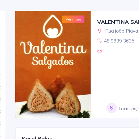
Ver mais
VALENTINA S
Rua joão Piava 
48 9839 3635
Localizaç
Karol Balas