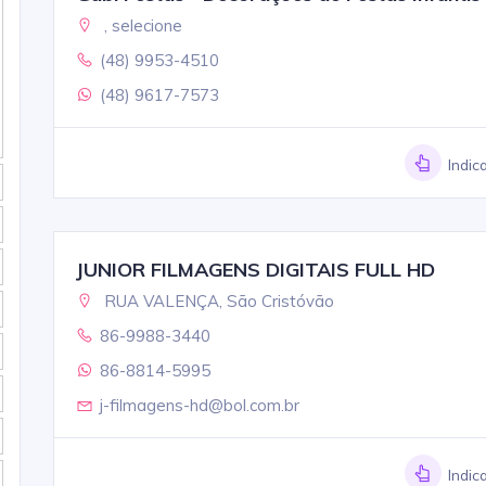
, selecione
(48) 9953-4510
(48) 9617-7573
Indic
JUNIOR FILMAGENS DIGITAIS FULL HD
RUA VALENÇA, São Cristóvão
86-9988-3440
86-8814-5995
j-filmagens-hd@bol.com.br
Indic