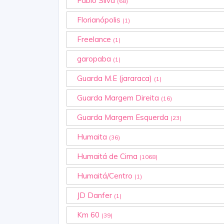
Fabio Silva
(68)
Florianópolis
(1)
Freelance
(1)
garopaba
(1)
Guarda M.E (jararaca)
(1)
Guarda Margem Direita
(16)
Guarda Margem Esquerda
(23)
Humaita
(36)
Humaitá de Cima
(1068)
Humaitá/Centro
(1)
JD Danfer
(1)
Km 60
(39)